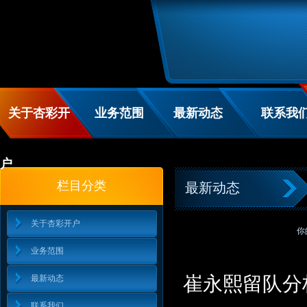
关于杏彩开
业务范围
最新动态
联系我
户
栏目分类
最新动态
关于杏彩开户
你
业务范围
崔永熙留队分
最新动态
联系我们