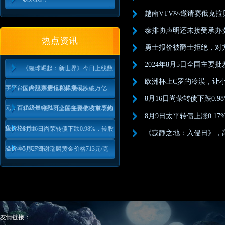
越南VTV杯邀请赛俄克拉
泰排协声明还未接受承办
热点资讯
勇士报价被爵士拒绝，对
2024年8月5日全国主
《猩球崛起：新世界》今日上线数
欧洲杯上C罗的冷漠，让
字平台，全球票房仅39亿美元
国内股票量化私募规模跌破万亿
8月16日尚荣转债下跌0.98
元，百亿级量化私募上半年整体收益率为
2024年9月1日全国主要批发市场鲍
8月9日太平转债上涨0.17
负
鱼价格行情
8月16日尚荣转债下跌0.98%，转股
《寂静之地：入侵日》，
溢价率110.75%
5月27日谢瑞麟黄金价格713元/克
友情链接：