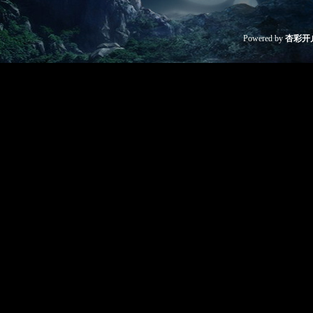
Powered by
杏彩开